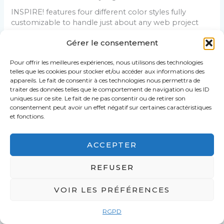
INSPIRE! features four different color styles fully
customizable to handle just about any web project
and content.
Gérer le consentement
Pour offrir les meilleures expériences, nous utilisons des technologies
telles que les cookies pour stocker et/ou accéder aux informations des
←
Article précédent
Article suivant
→
appareils. Le fait de consentir à ces technologies nous permettra de
traiter des données telles que le comportement de navigation ou les ID
uniques sur ce site. Le fait de ne pas consentir ou de retirer son
consentement peut avoir un effet négatif sur certaines caractéristiques
et fonctions.
ACCEPTER
Copyright © 2026 SIEPEL -
Verseau Web
-
Mentions Légales
REFUSER
-
RGPD
VOIR LES PRÉFÉRENCES
RGPD