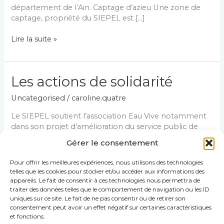
département de l’Ain. Captage d’azieu Une zone de
captage, propriété du SIEPEL est […]
Votre
Lire la suite »
réseau
d’eau
Les actions de solidarité
Uncategorised
/
caroline.quatre
Le SIEPEL soutient l’association Eau Vive notamment
dans son projet d’amélioration du service public de
l’eau potable et de l’assainissement dans le canton de
Gérer le consentement
Kornaka au Niger.Eau Vive est une association de
solidarité internationale, loi 1901, créée en 1978.
Pour offrir les meilleures expériences, nous utilisons des technologies
telles que les cookies pour stocker et/ou accéder aux informations des
Les
Lire la suite »
appareils. Le fait de consentir à ces technologies nous permettra de
actions
traiter des données telles que le comportement de navigation ou les ID
uniques sur ce site. Le fait de ne pas consentir ou de retirer son
de
consentement peut avoir un effet négatif sur certaines caractéristiques
solidarité
et fonctions.